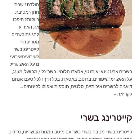
הולדת? שבת
חתן? מסיבת
רווקות? היפכו
את האירוע
לחגיגת בשרים
מטריפה!!!
קייטרינג בשרי
לאירועיםאירועי
ם על האש, גריל
בשרים ארגנטינאי אותנטי, אסאדו חלומי . בשר צלוי, מבושל, מזוגג,
על האש, על שיפודים, ברוטב, באסאדו, בכל דרך ולכל טעם. אנחנו
דואגים לבשרים איכותיים, סלטים, תוספות ואפילו לקינוחים …
קייטרינג
לקריאה »
בשרי
לאירועים
קייטרינג בשרי
קייטרינג בשרי מטבח בשרי כשר עם מיטב המנות הבשריות, מדרום