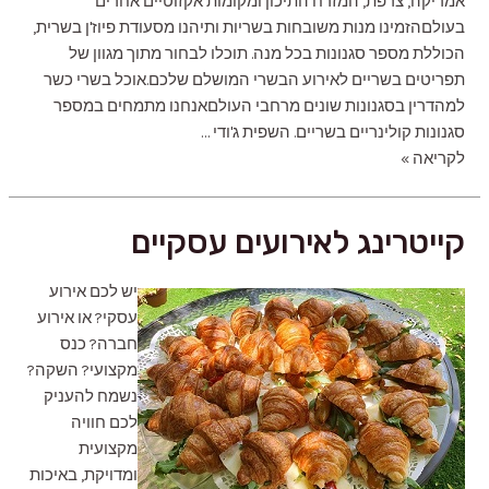
אמריקה, צרפת, המזרח התיכון ומקומות אקזוטיים אחרים
בעולםהזמינו מנות משובחות בשריות ותיהנו מסעודת פיוז'ן בשרית,
הכוללת מספר סגנונות בכל מנה. תוכלו לבחור מתוך מגוון של
תפריטים בשריים לאירוע הבשרי המושלם שלכם.‍אוכל בשרי כשר
למהדרין בסגנונות שונים מרחבי העולםאנחנו מתמחים במספר
סגנונות קולינריים בשריים. השפית ג'ודי …
קייטרינג
לקריאה »
בשרי
קייטרינג לאירועים עסקיים
יש לכם אירוע
עסקי? או אירוע
חברה? כנס
מקצועי? השקה?
נשמח להעניק
לכם חוויה
מקצועית
ומדויקת, באיכות