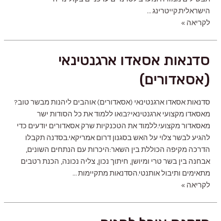
הישראלית.קייטרינג …
קייטרינג
לקריאה »
לאירועים
משפחתיים
סדנאות אסאדו ארגנטינאי
(אסאדורים)
סדנאות אסאדו ארגנטינאי (אסאדורים) אוהבים ליהנות מבשר טוב?
מאסאדו מקצועי ארגנטינאי?‍בואו ללמוד את כל הסודות ישר
מאסאדור מקצועי.ללמוד את הטכנקיות שרק אסאדורים יודעים כדי
להגיע לבשר צלוי על האש בסגנון דרום אמריקאי.בסדנה תקבלו
הדרכה מקיפה הכוללת בין השאר:היכרות עם הנתחים השונים,
אבחנה בין בשר טרי ומיושן, חיתוך נכון, צליה נכונה, הכנת רטבים
מתאימים ותיבול אותנטי.הסדנאות מתקיימות …
סדנאות
לקריאה »
אסאדו
ארגנטינאי
(אסאדורים)