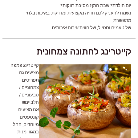
יום הולדת? שבת חתן? מסיבת רווקות?
נשמח להעניק לכם חוויה מקצועית ומדויקת, באיכות בלתי
מתפשרת,
של טעמים וסטייל, של חווית אירוח איכותית.
קייטרינג לחתונה צמחונית
קייטרינג פמפה
מציעים גם
תפריטים
צמחוניים /
טבעוניים /
חלביים!!!
אנו מציעים
קונספטים
מיוחדים, החל
במגוון מנות