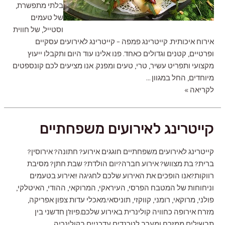
בלתי מתפשרת,
של טעמים
וסטייל, של חווית
אירוח איכותית. קייטרינג פמפה – קייטרינג לאירועים עסקיים
ופרטיים, קטנים וגדולים כאחד. פנו אלינו עוד היום ותקבלו ייעוץ
מקצועי ותפריט עשיר, טרי, טעים ומפנק. אנו מציעים לכם קונספטים
מיוחדים, החל במגוון …
קייטרינג
לקריאה »
לאירועים
עסקיים
קייטרינג לאירועים משפחתיים
קייטרינג לאירועים משפחתיים חוגגים אירוע? חתונה? אירוסין?
ברית? בת מצווש? אירוע חברה?יום הולדת? שבת חתן? מסיבת
רווקות?אנו הופכים את האירוע שלכם לחגיגה !!אירוע בטעמים
וניחוחות של המטבח הפרסי, העיראקי, המרוקאי, ההודי, האיטלקי,
פולני, מרוקאי, רומני, קווקזי, תוניסאי.מאכלי עדות צפון אפריקה,
מזרח אירופה כחוויה קולינרית באירוע שלכם.פיוז'ן חדשני בין
תבשילים ממזרח ומערב לטרנדים עדכניים בקולינריה