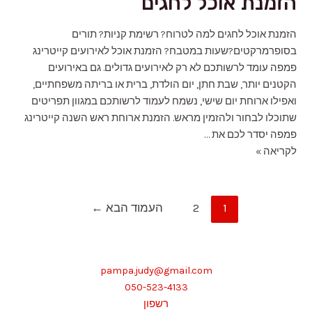
הזמנת אוכל לחגים
הזמנת אוכל לחגים למה לטרוח? רשימת קניות? תורים
בסופרמרקטים?שעות במטבח? הזמנת אוכל לאירועים קייטרינג
פמפה עומד לרשותכם לא רק לאירועים גדולים. גם באירועים
הקטנים יותר, שבת חתן, יום הולדת, ברית או בריתה משפחתיים,
ואפילו ארוחת יום שישי, נשמח לעמוד לרשותכם במגוון תפריטים
שתוכלו לבחור ולהזמין מראש. הזמנת ארוחת ראש השנה קייטרינג
פמפה יסדר לכם את …
הזמנת
לקריאה »
אוכל
לחגים
Posts
1
2
העמוד הבא
←
pagination
pampa.judy@gmail.com
050-523-4133
רשפון