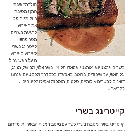
הולדת? שבת
חתן? מסיבת
רווקות? היפכו
את האירוע
לחגיגת בשרים
מטריפה!!!
קייטרינג בשרי
לאירועיםאירועי
ם על האש, גריל
בשרים ארגנטינאי אותנטי, אסאדו חלומי . בשר צלוי, מבושל, מזוגג,
על האש, על שיפודים, ברוטב, באסאדו, בכל דרך ולכל טעם. אנחנו
דואגים לבשרים איכותיים, סלטים, תוספות ואפילו לקינוחים …
קייטרינג
לקריאה »
בשרי
לאירועים
קייטרינג בשרי
קייטרינג בשרי מטבח בשרי כשר עם מיטב המנות הבשריות, מדרום