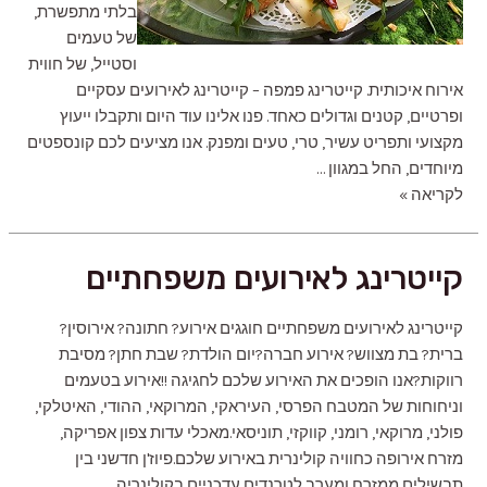
בלתי מתפשרת,
של טעמים
וסטייל, של חווית
אירוח איכותית. קייטרינג פמפה – קייטרינג לאירועים עסקיים
ופרטיים, קטנים וגדולים כאחד. פנו אלינו עוד היום ותקבלו ייעוץ
מקצועי ותפריט עשיר, טרי, טעים ומפנק. אנו מציעים לכם קונספטים
מיוחדים, החל במגוון …
קייטרינג
לקריאה »
לאירועים
עסקיים
קייטרינג לאירועים משפחתיים
קייטרינג לאירועים משפחתיים חוגגים אירוע? חתונה? אירוסין?
ברית? בת מצווש? אירוע חברה?יום הולדת? שבת חתן? מסיבת
רווקות?אנו הופכים את האירוע שלכם לחגיגה !!אירוע בטעמים
וניחוחות של המטבח הפרסי, העיראקי, המרוקאי, ההודי, האיטלקי,
פולני, מרוקאי, רומני, קווקזי, תוניסאי.מאכלי עדות צפון אפריקה,
מזרח אירופה כחוויה קולינרית באירוע שלכם.פיוז'ן חדשני בין
תבשילים ממזרח ומערב לטרנדים עדכניים בקולינריה