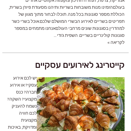
אמריקה, צרפת, המזרח התיכון ומקומות אקזוטיים אחרים
בעולםהזמינו מנות משובחות בשריות ותיהנו מסעודת פיוז'ן בשרית,
הכוללת מספר סגנונות בכל מנה. תוכלו לבחור מתוך מגוון של
תפריטים בשריים לאירוע הבשרי המושלם שלכם.‍אוכל בשרי כשר
למהדרין בסגנונות שונים מרחבי העולםאנחנו מתמחים במספר
סגנונות קולינריים בשריים. השפית ג'ודי …
קייטרינג
לקריאה »
בשרי
קייטרינג לאירועים עסקיים
יש לכם אירוע
עסקי? או אירוע
חברה? כנס
מקצועי? השקה?
נשמח להעניק
לכם חוויה
מקצועית
ומדויקת, באיכות