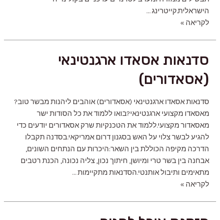
הישראלית.קייטרינג …
קייטרינג
לקריאה »
לאירועים
משפחתיים
סדנאות אסאדו ארגנטינאי
(אסאדורים)
סדנאות אסאדו ארגנטינאי (אסאדורים) אוהבים ליהנות מבשר טוב?
מאסאדו מקצועי ארגנטינאי?‍בואו ללמוד את כל הסודות ישר
מאסאדור מקצועי.ללמוד את הטכנקיות שרק אסאדורים יודעים כדי
להגיע לבשר צלוי על האש בסגנון דרום אמריקאי.בסדנה תקבלו
הדרכה מקיפה הכוללת בין השאר:היכרות עם הנתחים השונים,
אבחנה בין בשר טרי ומיושן, חיתוך נכון, צליה נכונה, הכנת רטבים
מתאימים ותיבול אותנטי.הסדנאות מתקיימות …
סדנאות
לקריאה »
אסאדו
ארגנטינאי
(אסאדורים)