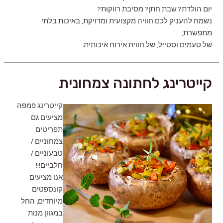
יום הולדת? שבת חתן? מסיבת רווקות?
נשמח להעניק לכם חוויה מקצועית ומדויקת, באיכות בלתי
מתפשרת,
של טעמים וסטייל, של חווית אירוח איכותית.
קייטרינג לחתונה צמחונית
קייטרינג פמפה
מציעים גם
תפריטים
צמחוניים /
טבעוניים /
חלביים!!!
אנו מציעים
קונספטים
מיוחדים, החל
במגוון מנות