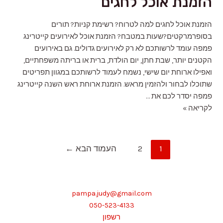
הזמנת אוכל לחגים
הזמנת אוכל לחגים למה לטרוח? רשימת קניות? תורים
בסופרמרקטים?שעות במטבח? הזמנת אוכל לאירועים קייטרינג
פמפה עומד לרשותכם לא רק לאירועים גדולים. גם באירועים
הקטנים יותר, שבת חתן, יום הולדת, ברית או בריתה משפחתיים,
ואפילו ארוחת יום שישי, נשמח לעמוד לרשותכם במגוון תפריטים
שתוכלו לבחור ולהזמין מראש. הזמנת ארוחת ראש השנה קייטרינג
פמפה יסדר לכם את …
הזמנת
לקריאה »
אוכל
לחגים
Posts
1
2
העמוד הבא
←
pagination
pampa.judy@gmail.com
050-523-4133
רשפון