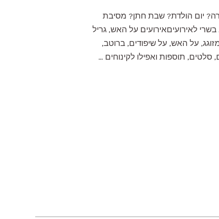
ברה? יום הולדת? שבת חתן? מסיבת
 בשרי לאירועיםאירועים על האש, גריל
זוגג, על האש, על שיפודים, ברוטב,
 סלטים, תוספות ואפילו לקינוחים …