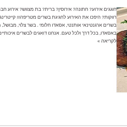
חוגגים אירוע? חתונה? אירוסין? ברית? בת מצווש? אירוע ח
רווקות? היפכו את האירוע לחגיגת בשרים מטריפה!!! קייטרינג
בשרים ארגנטינאי אותנטי, אסאדו חלומי . בשר צלוי, מבושל, מ
באסאדו, בכל דרך ולכל טעם. אנחנו דואגים לבשרים איכותיים,
קייטרינג
לקריאה »
בשרי
לאירועים