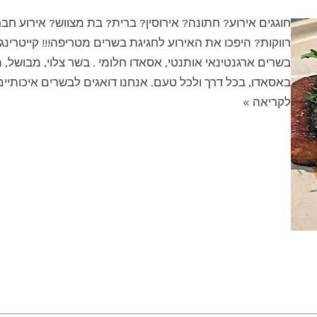
חוגגים אירוע? חתונה? אירוסין? ברית? בת מצווש? אירוע ח
רווקות? היפכו את האירוע לחגיגת בשרים מטריפה!!! קייטרינג
בשרים ארגנטינאי אותנטי, אסאדו חלומי . בשר צלוי, מבושל, מ
באסאדו, בכל דרך ולכל טעם. אנחנו דואגים לבשרים איכותיים,
קייטרינג
לקריאה »
בשרי
לאירועים