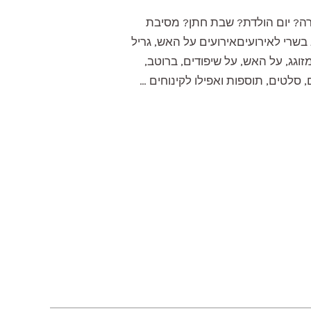
ברה? יום הולדת? שבת חתן? מסיבת
 בשרי לאירועיםאירועים על האש, גריל
זוגג, על האש, על שיפודים, ברוטב,
 סלטים, תוספות ואפילו לקינוחים …