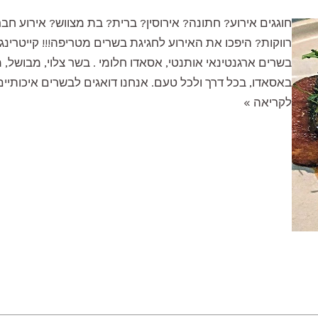
חוגגים אירוע? חתונה? אירוסין? ברית? בת מצווש? אירוע ח
רווקות? היפכו את האירוע לחגיגת בשרים מטריפה!!! קייטרינג
בשרים ארגנטינאי אותנטי, אסאדו חלומי . בשר צלוי, מבושל, מ
באסאדו, בכל דרך ולכל טעם. אנחנו דואגים לבשרים איכותיים,
קייטרינג
לקריאה »
בשרי
לאירועים