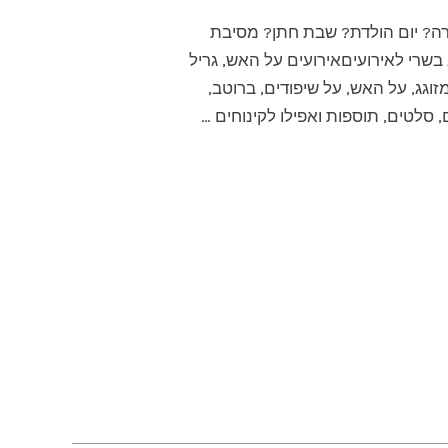
ברה? יום הולדת? שבת חתן? מסיבת
 בשרי לאירועיםאירועים על האש, גריל
זוגג, על האש, על שיפודים, ברוטב,
 סלטים, תוספות ואפילו לקינוחים …