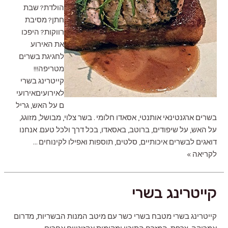
הולדת? שבת
חתן? מסיבת
רווקות? היפכו
את האירוע
לחגיגת בשרים
מטריפה!!!
קייטרינג בשרי
לאירועיםאירועי
ם על האש, גריל
בשרים ארגנטינאי אותנטי, אסאדו חלומי . בשר צלוי, מבושל, מזוגג,
על האש, על שיפודים, ברוטב, באסאדו, בכל דרך ולכל טעם. אנחנו
דואגים לבשרים איכותיים, סלטים, תוספות ואפילו לקינוחים …
קייטרינג
לקריאה »
בשרי
לאירועים
קייטרינג בשרי
קייטרינג בשרי מטבח בשרי כשר עם מיטב המנות הבשריות, מדרום