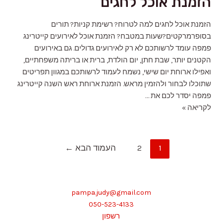
הזמנת אוכל לחגים
הזמנת אוכל לחגים למה לטרוח? רשימת קניות? תורים
בסופרמרקטים?שעות במטבח? הזמנת אוכל לאירועים קייטרינג
פמפה עומד לרשותכם לא רק לאירועים גדולים. גם באירועים
הקטנים יותר, שבת חתן, יום הולדת, ברית או בריתה משפחתיים,
ואפילו ארוחת יום שישי, נשמח לעמוד לרשותכם במגוון תפריטים
שתוכלו לבחור ולהזמין מראש. הזמנת ארוחת ראש השנה קייטרינג
פמפה יסדר לכם את …
הזמנת
לקריאה »
אוכל
לחגים
Posts
1
2
העמוד הבא
←
pagination
pampa.judy@gmail.com
050-523-4133
רשפון