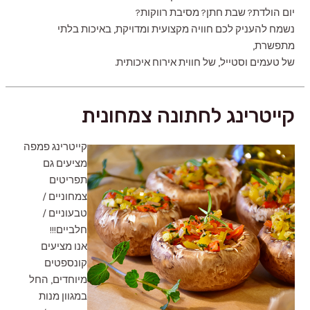
יום הולדת? שבת חתן? מסיבת רווקות?
נשמח להעניק לכם חוויה מקצועית ומדויקת, באיכות בלתי
מתפשרת,
של טעמים וסטייל, של חווית אירוח איכותית.
קייטרינג לחתונה צמחונית
קייטרינג פמפה
מציעים גם
תפריטים
צמחוניים /
טבעוניים /
חלביים!!!
אנו מציעים
קונספטים
מיוחדים, החל
במגוון מנות