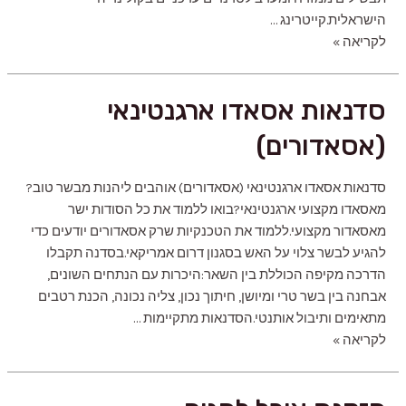
הישראלית.קייטרינג …
קייטרינג
לקריאה »
לאירועים
משפחתיים
סדנאות אסאדו ארגנטינאי
(אסאדורים)
סדנאות אסאדו ארגנטינאי (אסאדורים) אוהבים ליהנות מבשר טוב?
מאסאדו מקצועי ארגנטינאי?‍בואו ללמוד את כל הסודות ישר
מאסאדור מקצועי.ללמוד את הטכנקיות שרק אסאדורים יודעים כדי
להגיע לבשר צלוי על האש בסגנון דרום אמריקאי.בסדנה תקבלו
הדרכה מקיפה הכוללת בין השאר:היכרות עם הנתחים השונים,
אבחנה בין בשר טרי ומיושן, חיתוך נכון, צליה נכונה, הכנת רטבים
מתאימים ותיבול אותנטי.הסדנאות מתקיימות …
סדנאות
לקריאה »
אסאדו
ארגנטינאי
(אסאדורים)