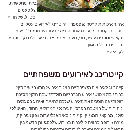
בלתי מתפשרת,
של טעמים
וסטייל, של חווית
אירוח איכותית. קייטרינג פמפה – קייטרינג לאירועים עסקיים
ופרטיים, קטנים וגדולים כאחד. פנו אלינו עוד היום ותקבלו ייעוץ
מקצועי ותפריט עשיר, טרי, טעים ומפנק. אנו מציעים לכם קונספטים
מיוחדים, החל במגוון …
קייטרינג
לקריאה »
לאירועים
עסקיים
קייטרינג לאירועים משפחתיים
קייטרינג לאירועים משפחתיים חוגגים אירוע? חתונה? אירוסין?
ברית? בת מצווש? אירוע חברה?יום הולדת? שבת חתן? מסיבת
רווקות?אנו הופכים את האירוע שלכם לחגיגה !!אירוע בטעמים
וניחוחות של המטבח הפרסי, העיראקי, המרוקאי, ההודי, האיטלקי,
פולני, מרוקאי, רומני, קווקזי, תוניסאי.מאכלי עדות צפון אפריקה,
מזרח אירופה כחוויה קולינרית באירוע שלכם.פיוז'ן חדשני בין
תבשילים ממזרח ומערב לטרנדים עדכניים בקולינריה