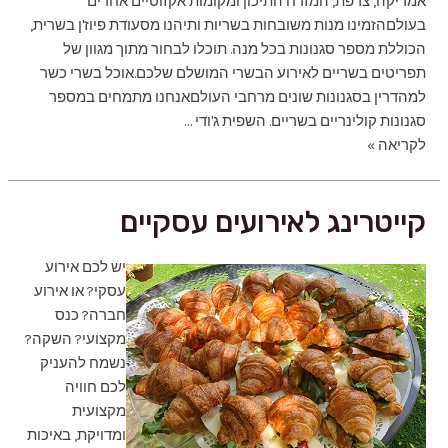
אמריקה, צרפת, המזרח התיכון ומקומות אקזוטיים אחרים
בעולםהזמינו מנות משובחות בשריות ותיהנו מסעודת פיוז'ן בשרית,
הכוללת מספר סגנונות בכל מנה. תוכלו לבחור מתוך מגוון של
תפריטים בשריים לאירוע הבשרי המושלם שלכם.‍אוכל בשרי כשר
למהדרין בסגנונות שונים מרחבי העולםאנחנו מתמחים במספר
סגנונות קולינריים בשריים. השפית ג'ודי …
קייטרינג
לקריאה »
בשרי
קייטרינג לאירועים עסקיים
יש לכם אירוע
עסקי? או אירוע
חברה? כנס
מקצועי? השקה?
נשמח להעניק
לכם חוויה
מקצועית
ומדויקת, באיכות