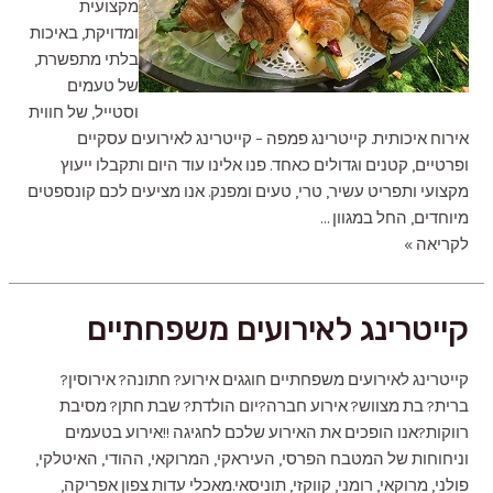
מקצועית
ומדויקת, באיכות
בלתי מתפשרת,
של טעמים
וסטייל, של חווית
אירוח איכותית. קייטרינג פמפה – קייטרינג לאירועים עסקיים
ופרטיים, קטנים וגדולים כאחד. פנו אלינו עוד היום ותקבלו ייעוץ
מקצועי ותפריט עשיר, טרי, טעים ומפנק. אנו מציעים לכם קונספטים
מיוחדים, החל במגוון …
קייטרינג
לקריאה »
לאירועים
עסקיים
קייטרינג לאירועים משפחתיים
קייטרינג לאירועים משפחתיים חוגגים אירוע? חתונה? אירוסין?
ברית? בת מצווש? אירוע חברה?יום הולדת? שבת חתן? מסיבת
רווקות?אנו הופכים את האירוע שלכם לחגיגה !!אירוע בטעמים
וניחוחות של המטבח הפרסי, העיראקי, המרוקאי, ההודי, האיטלקי,
פולני, מרוקאי, רומני, קווקזי, תוניסאי.מאכלי עדות צפון אפריקה,