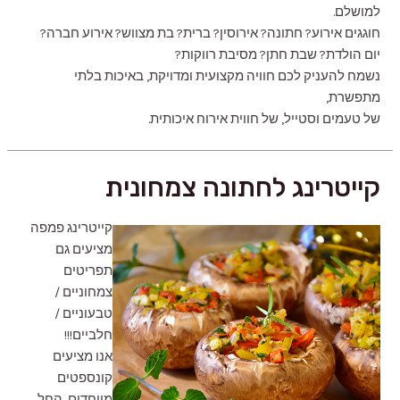
למושלם.
חוגגים אירוע? חתונה? אירוסין? ברית? בת מצווש? אירוע חברה?
יום הולדת? שבת חתן? מסיבת רווקות?
נשמח להעניק לכם חוויה מקצועית ומדויקת, באיכות בלתי
מתפשרת,
של טעמים וסטייל, של חווית אירוח איכותית.
קייטרינג לחתונה צמחונית
קייטרינג פמפה
מציעים גם
תפריטים
צמחוניים /
טבעוניים /
חלביים!!!
אנו מציעים
קונספטים
מיוחדים, החל