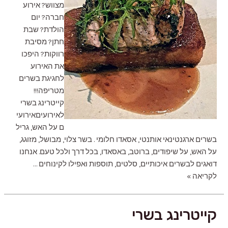
מצווש? אירוע
חברה? יום
הולדת? שבת
חתן? מסיבת
רווקות? היפכו
את האירוע
לחגיגת בשרים
מטריפה!!!
קייטרינג בשרי
לאירועיםאירועי
ם על האש, גריל
בשרים ארגנטינאי אותנטי, אסאדו חלומי . בשר צלוי, מבושל, מזוגג,
על האש, על שיפודים, ברוטב, באסאדו, בכל דרך ולכל טעם. אנחנו
דואגים לבשרים איכותיים, סלטים, תוספות ואפילו לקינוחים …
קייטרינג
לקריאה »
בשרי
לאירועים
קייטרינג בשרי