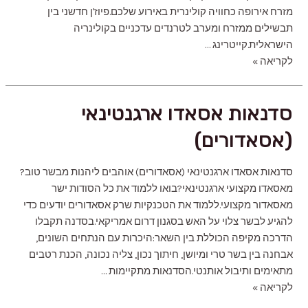
מזרח אירופה כחוויה קולינרית באירוע שלכם.פיוז'ן חדשני בין
תבשילים ממזרח ומערב לטרנדים עדכניים בקולינריה
הישראלית.קייטרינג …
קייטרינג
לקריאה »
לאירועים
משפחתיים
סדנאות אסאדו ארגנטינאי
(אסאדורים)
סדנאות אסאדו ארגנטינאי (אסאדורים) אוהבים ליהנות מבשר טוב?
מאסאדו מקצועי ארגנטינאי?‍בואו ללמוד את כל הסודות ישר
מאסאדור מקצועי.ללמוד את הטכנקיות שרק אסאדורים יודעים כדי
להגיע לבשר צלוי על האש בסגנון דרום אמריקאי.בסדנה תקבלו
הדרכה מקיפה הכוללת בין השאר:היכרות עם הנתחים השונים,
אבחנה בין בשר טרי ומיושן, חיתוך נכון, צליה נכונה, הכנת רטבים
מתאימים ותיבול אותנטי.הסדנאות מתקיימות …
סדנאות
לקריאה »
אסאדו