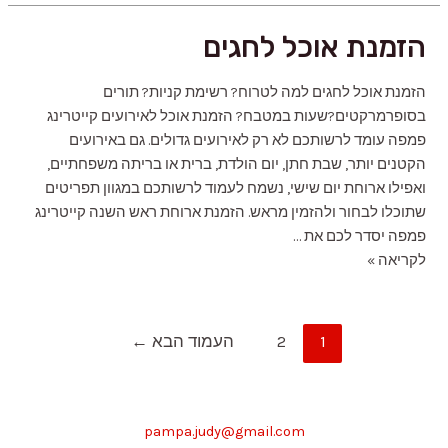
ארגנטינאי
הזמנת אוכל לחגים
(אסאדורים)
הזמנת אוכל לחגים למה לטרוח? רשימת קניות? תורים
בסופרמרקטים?שעות במטבח? הזמנת אוכל לאירועים קייטרינג
פמפה עומד לרשותכם לא רק לאירועים גדולים. גם באירועים
הקטנים יותר, שבת חתן, יום הולדת, ברית או בריתה משפחתיים,
ואפילו ארוחת יום שישי, נשמח לעמוד לרשותכם במגוון תפריטים
שתוכלו לבחור ולהזמין מראש. הזמנת ארוחת ראש השנה קייטרינג
פמפה יסדר לכם את …
הזמנת
לקריאה »
אוכל
לחגים
Posts
1
2
העמוד הבא
←
pagination
pampa.judy@gmail.com