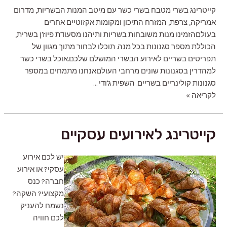
קייטרינג בשרי מטבח בשרי כשר עם מיטב המנות הבשריות, מדרום
אמריקה, צרפת, המזרח התיכון ומקומות אקזוטיים אחרים
בעולםהזמינו מנות משובחות בשריות ותיהנו מסעודת פיוז'ן בשרית,
הכוללת מספר סגנונות בכל מנה. תוכלו לבחור מתוך מגוון של
תפריטים בשריים לאירוע הבשרי המושלם שלכם.‍אוכל בשרי כשר
למהדרין בסגנונות שונים מרחבי העולםאנחנו מתמחים במספר
סגנונות קולינריים בשריים. השפית ג'ודי …
קייטרינג
לקריאה »
בשרי
קייטרינג לאירועים עסקיים
יש לכם אירוע
עסקי? או אירוע
חברה? כנס
מקצועי? השקה?
נשמח להעניק
לכם חוויה