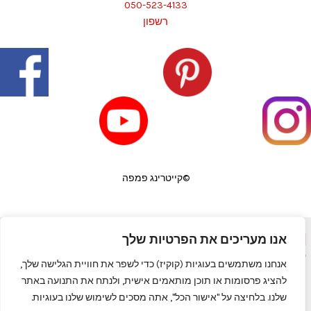
050-523-4133
רשפון
©קייטרינג פמפה
אנו מעריכים את הפרטיות שלך
פורטל יופי בראש
|
שף פרטי לאירועים
|
המגזין למעצבי שיער
|
פאות
|
קורס לבניית ציפורניים
|
תאורה לבית
|
כסאות בר
|
מדיניות פרטיות
אנחנו משתמשים בעוגיות (קוקיז) כדי לשפר את חוויית הגלישה שלך,
להציג פרסומות או תוכן מותאמים אישית, ולנתח את התנועה באתר
שלנו. בלחיצה על "אישור הכל", אתה מסכים לשימוש שלנו בעוגיות.