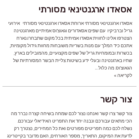
מוכן
אסאדו ארגנטינאי מסורתי
בקייטרינג
פמפה
אסאדו ארגנטינאי מסורתי ארוחת אסאדו ארגנטינאי מסורתי אירועי
גריל וברביקיו עם שפים אסאדורים וגאוצ'וס אמיתיים מארגנטינה
הצטרפו אלינו לחווית אסאדו אמיתית בכל מקום שתבחרו.נארח
אתכם כיד המלך עם מנות בשריות משובחות מחוות גידול מקומיות,
בכשרות ובמומחיות גריל של שפים מקצועיים, מהמובילים בארץ,
שחיו בארגנטינה ובעלי ידע בשיטות צליית הבשר המסורתיות של
הגאוצ'וס. מה כלול …
אסאדו
לקריאה »
ארגנטינאי
מסורתי
צור קשר
צור קשר צרו קשר ואנחנו נצור לכם שמחה בשיחה קצרה נברר מה
הכי מתאים עבורכם ונבנה יחד את התפריט האידיאלי עבורכם.
נשלח לכם כמה תפריטים מפורטים ואת כל המחירים, נצטרך רק
לדעת את המיקום, התאריך, מספר האורחים, האם מדובר בקייטרינג