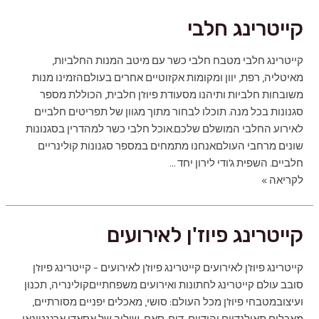
פמפה
קייטרינג חלבי
קייטרינג חלבי מטבח חלבי כשר עם מיטב המנות החלביות,
מאיטליה, רפת, יוון ומקומות אקזוטיים אחרים בעולםהזמינו מנות
משובחות חלביות ותיהנו מסעודת פיוז'ן חלבית, הכוללת מספר
סגנונות בכל מנה. תוכלו לבחור מתוך מגוון של תפריטים חלביים
לאירוע החלבי המושלם שלכם.‍אוכל חלבי כשר למהדרין בסגנונות
שונים מרחבי העולםאנחנו מתמחים במספר סגנונות קולינריים
חלביים. השפית ג'ודי לירון יחד …
קייטרינג
לקריאה »
חלבי
קייטרינג פיוז'ן לאירועים
קייטרינג פיוז'ן לאירועים קייטרינג פיוז'ן לאירועים – קייטרינג פיוז'ן
סובב עולם קייטרינג לחתונות ואירועים משפחתייםקולינריה, תכנון
ועיצובמטבחי פיוז'ן מכל העולם: סושי, מאכלים יפניים מסורתיים,