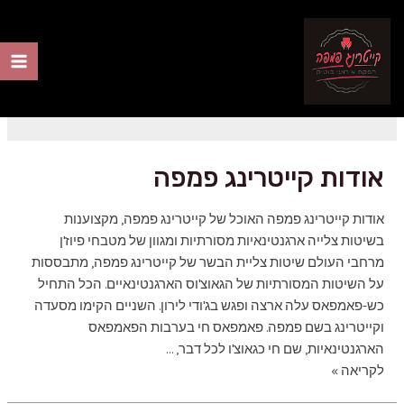
ילוג
תוכן
הזמנת קייטרינג
ain
nu
אודות קייטרינג פמפה
אודות קייטרינג פמפה האוכל של קייטרינג פמפה, מקצוענות
בשיטות צלייה ארגנטינאיות מסורתיות ומגוון של מטבחי פיוז'ן
מרחבי העולם שיטות צליית הבשר של קייטרינג פמפה, מתבססות
על השיטות המסורתיות של הגאוצ'וס הארגנטינאיים. הכל התחיל
כש-פאמפאס עלה ארצה ופגש בג'ודי לירון. השניים הקימו מסעדה
וקייטרינג בשם פמפה. פאמפאס חי בערבות הפאמפאס
הארגנטינאיות, שם חי כגאוצ'ו לכל דבר, …
אודות
לקריאה »
קייטרינג