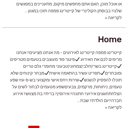
או אוכל מוכן, האם אתם מחפשים מיקום, מתעניינים במפגשים
שלנו? בבוסתן הקולינרי של קייטרינג פמפה תזכו במגוון …
צור
לקריאה »
קשר
Home
קייטרינג פמפה קייטרינג לאירועים – מה אנחנו מציעים? אנחנו
מרימים לכם את האירוע
פינגר פוד מעוצבים בטעמים מטריפים
קייטרינג בשרי|חלבי|צמחוני|טבעוני מחומרי גלם טריים
ומובחרים
תפריט עשיר בהתאמה אישית
מבחר קינוחים שלא
תוכלו להפסיק לנשנש
שירות ויחס אישי ומקצועי בש-פ-ע!!! שפע
טעמים, ניחוחות, מרקמים, צבעיםשפע מטעמים לבחור לשים על
הצלחתחוגגים אירוע? חתונה? אירוסין? ברית? בת מצווש? אירוע
חברה?יום הולדת? שבת …
Home
לקריאה »