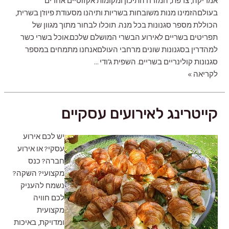
אמריקה, צרפת, המזרח התיכון ומקומות אקזוטיים אחרים
בעולםהזמינו מנות משובחות בשריות ותיהנו מסעודת פיוז'ן בשרית,
הכוללת מספר סגנונות בכל מנה. תוכלו לבחור מתוך מגוון של
תפריטים בשריים לאירוע הבשרי המושלם שלכם.‍אוכל בשרי כשר
למהדרין בסגנונות שונים מרחבי העולםאנחנו מתמחים במספר
סגנונות קולינריים בשריים. השפית ג'ודי …
קייטרינג
לקריאה »
בשרי
קייטרינג לאירועים עסקיים
יש לכם אירוע
עסקי? או אירוע
חברה? כנס
מקצועי? השקה?
נשמח להעניק
לכם חוויה
מקצועית
ומדויקת, באיכות