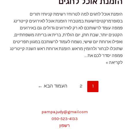
הזמנת אוכל לחגים
הזמנת אוכל לחגים למה לטרוח? רשימת קניות? תורים
בסופרמרקטים?שעות במטבח? הזמנת אוכל לאירועים קייטרינג
פמפה עומד לרשותכם לא רק לאירועים גדולים. גם באירועים
הקטנים יותר, שבת חתן, יום הולדת, ברית או בריתה משפחתיים,
ואפילו ארוחת יום שישי, נשמח לעמוד לרשותכם במגוון תפריטים
שתוכלו לבחור ולהזמין מראש. הזמנת ארוחת ראש השנה קייטרינג
פמפה יסדר לכם את …
הזמנת
לקריאה »
אוכל
לחגים
Posts
1
2
העמוד הבא
←
pagination
pampa.judy@gmail.com
050-523-4133
רשפון