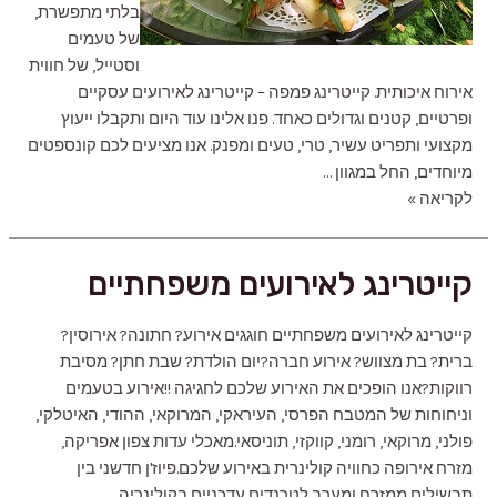
בלתי מתפשרת,
של טעמים
וסטייל, של חווית
אירוח איכותית. קייטרינג פמפה – קייטרינג לאירועים עסקיים
ופרטיים, קטנים וגדולים כאחד. פנו אלינו עוד היום ותקבלו ייעוץ
מקצועי ותפריט עשיר, טרי, טעים ומפנק. אנו מציעים לכם קונספטים
מיוחדים, החל במגוון …
קייטרינג
לקריאה »
לאירועים
עסקיים
קייטרינג לאירועים משפחתיים
קייטרינג לאירועים משפחתיים חוגגים אירוע? חתונה? אירוסין?
ברית? בת מצווש? אירוע חברה?יום הולדת? שבת חתן? מסיבת
רווקות?אנו הופכים את האירוע שלכם לחגיגה !!אירוע בטעמים
וניחוחות של המטבח הפרסי, העיראקי, המרוקאי, ההודי, האיטלקי,
פולני, מרוקאי, רומני, קווקזי, תוניסאי.מאכלי עדות צפון אפריקה,
מזרח אירופה כחוויה קולינרית באירוע שלכם.פיוז'ן חדשני בין
תבשילים ממזרח ומערב לטרנדים עדכניים בקולינריה