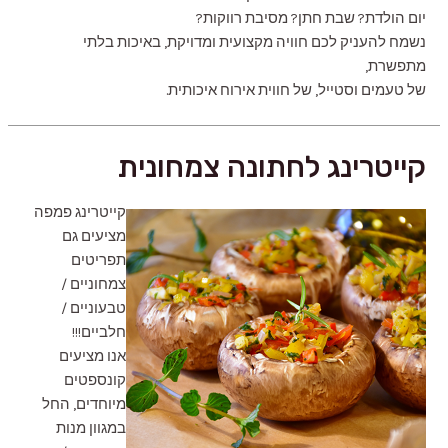
יום הולדת? שבת חתן? מסיבת רווקות?
נשמח להעניק לכם חוויה מקצועית ומדויקת, באיכות בלתי
מתפשרת,
של טעמים וסטייל, של חווית אירוח איכותית.
קייטרינג לחתונה צמחונית
קייטרינג פמפה
מציעים גם
תפריטים
צמחוניים /
טבעוניים /
חלביים!!!
אנו מציעים
קונספטים
מיוחדים, החל
במגוון מנות