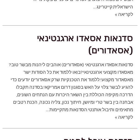
הישראלית.קייטרינג …
קייטרינג
לקריאה »
לאירועים
משפחתיים
סדנאות אסאדו ארגנטינאי
(אסאדורים)
סדנאות אסאדו ארגנטינאי (אסאדורים) אוהבים ליהנות מבשר טוב?
מאסאדו מקצועי ארגנטינאי?‍בואו ללמוד את כל הסודות ישר
מאסאדור מקצועי.ללמוד את הטכנקיות שרק אסאדורים יודעים כדי
להגיע לבשר צלוי על האש בסגנון דרום אמריקאי.בסדנה תקבלו
הדרכה מקיפה הכוללת בין השאר:היכרות עם הנתחים השונים,
אבחנה בין בשר טרי ומיושן, חיתוך נכון, צליה נכונה, הכנת רטבים
מתאימים ותיבול אותנטי.הסדנאות מתקיימות …
סדנאות
לקריאה »
אסאדו
ארגנטינאי
(אסאדורים)