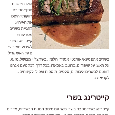
הולדת? שבת
חתן? מסיבת
רווקות? היפכו
את האירוע
לחגיגת בשרים
מטריפה!!!
קייטרינג בשרי
לאירועיםאירועי
ם על האש, גריל
בשרים ארגנטינאי אותנטי, אסאדו חלומי . בשר צלוי, מבושל, מזוגג,
על האש, על שיפודים, ברוטב, באסאדו, בכל דרך ולכל טעם. אנחנו
דואגים לבשרים איכותיים, סלטים, תוספות ואפילו לקינוחים …
קייטרינג
לקריאה »
בשרי
לאירועים
קייטרינג בשרי
קייטרינג בשרי מטבח בשרי כשר עם מיטב המנות הבשריות, מדרום