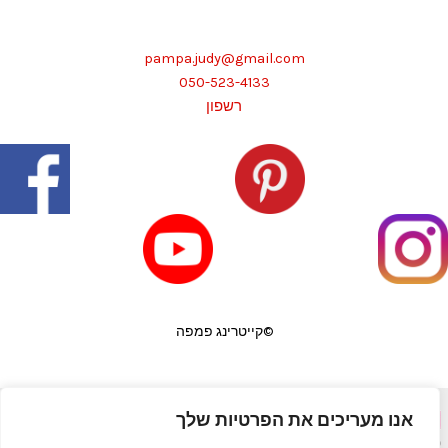
pampa.judy@gmail.com
050-523-4133
רשפון
©קייטרינג פמפה
אנו מעריכים את הפרטיות שלך
פורטל יופי בראש
|
שף פרטי לאירועים
|
המגזין למעצבי שיער
|
פאות
|
קורס לבניית ציפורניים
|
תאורה לבית
|
כסאות בר
|
מדיניות פרטיות