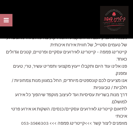
קייטרינג לאירועים עסקיים
ילוג
תוכן
/
blog
/ מאת
admin
ain
יש לכם אירוע עסקי? או אירוע חברה? כנס מקצועי? השקה?
nu
נשמח להעניק לכם חוויה מקצועית ומדויקת, באיכות בלתי מתפשרת,
של טעמים וסטייל, של חווית אירוח איכותית.
קייטרינג פמפה – קייטרינג לאירועים עסקיים ופרטיים, קטנים וגדולים
כאחד.
פנו אלינו עוד היום ותקבלו ייעוץ מקצועי ותפריט עשיר, טרי, טעים
ומפנק.
אנו מציעים לכם קונספטים מיוחדים, החל במגוון מנות צמחוניות /
חלביות / טבעוניות
דרך מנות בשריות עסיסיות ועד לעיצוב מוקפד שיהפוך כל אירוע
למושלם.
לתיאום קייטרינג לאירועים עסקיים/כנסים/ השקות או אירוע פרטי
איכותי
מוזמנים ליצור קשר >>>קייטרינג פמפה >>> 053-3566303