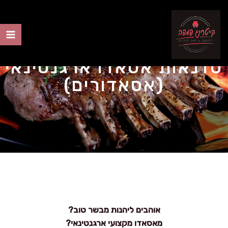
ילוג
תוכן
ain
סדנאות אסאדו ארגנטינאי
nu
(אסאדורים)
אוהבים ליהנות מבשר טוב?
מאסאדו מקצועי ארגנטינאי?‍