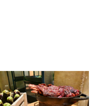
אסאדו ארגנטינאי מסורתי, קייטרינג פמפה