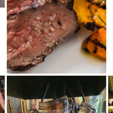
אסאדו ארגנטינאי מסורתי, קייטרינג פמפה