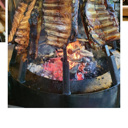
אסאדו ארגנטינאי מסורתי, קייטרינג פמפה