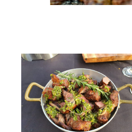
אסאדו ארגנטינאי מסורתי, קייטרינג פמפה