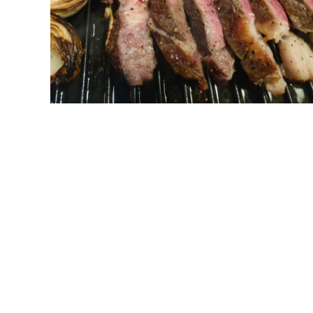
אסאדו ארגנטינאי מסורתי, קייטרינג פמפה